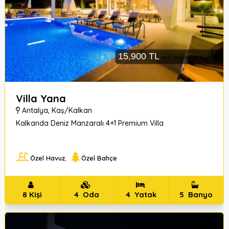
0
(542)
546
15,900 TL
den başlayan fiyatlar
9080
0
Villa Yana
(542)546
Antalya
,
Kaş/Kalkan
9090
Kalkanda Deniz Manzaralı 4+1 Premium Villa
0
(252)
Özel Havuz
,
Özel Bahçe
614
40
80
8
Kişi
4
Oda
4
Yatak
5
Banyo
Tuzla
mahallesi