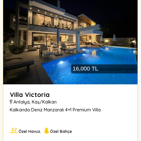
532.
Sokak
no:
5
Fethiye/Muğla
16,000 TL
den başlayan fiyatlar
Villa Victoria
Antalya
,
Kaş/Kalkan
Kalkanda Deniz Manzaralı 4+1 Premium Villa
Özel Havuz
,
Özel Bahçe